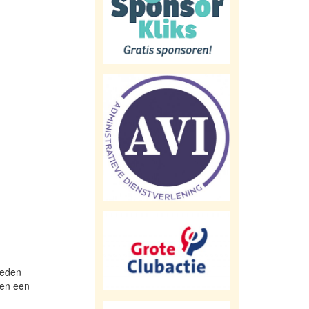
leden
len een