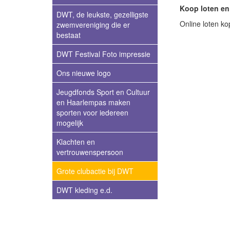
Koop loten en
DWT, de leukste, gezelligste
Online loten k
zwemvereniging die er
bestaat
DWT Festival Foto impressie
Ons nieuwe logo
Jeugdfonds Sport en Cultuur
en Haarlempas maken
sporten voor iedereen
mogelijk
Klachten en
vertrouwenspersoon
Grote clubactie bij DWT
DWT kleding e.d.