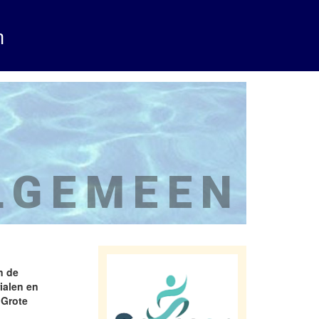
m
LGEMEEN
n de
ialen en
 Grote