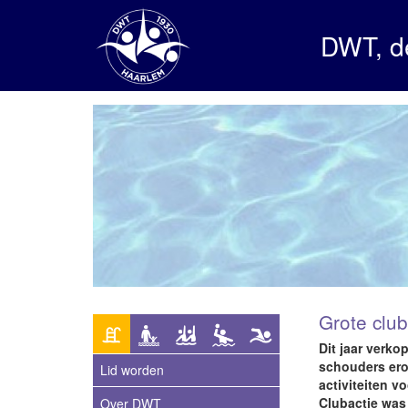
DWT, d
Grote club
Dit jaar verko
schouders ero
Lid worden
activiteiten v
Clubactie was
Over DWT