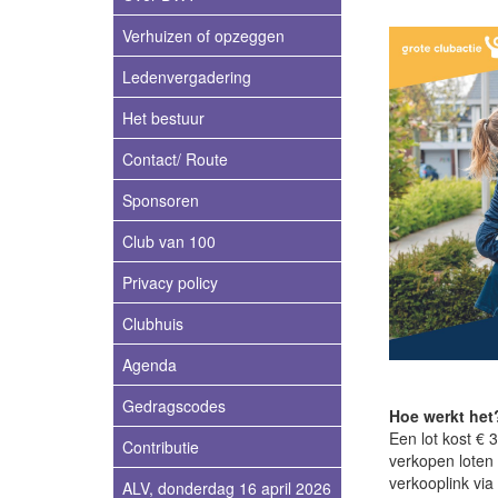
Verhuizen of opzeggen
Ledenvergadering
Het bestuur
Contact/ Route
Sponsoren
Club van 100
Privacy policy
Clubhuis
Agenda
Gedragscodes
Hoe werkt het
Een lot kost € 
Contributie
verkopen loten
verkooplink vi
ALV, donderdag 16 april 2026