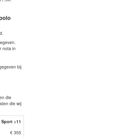
polo
d.
gegeven.
 nota in
gegeven bij
en die
ten die wij
Sport >11
€ 355