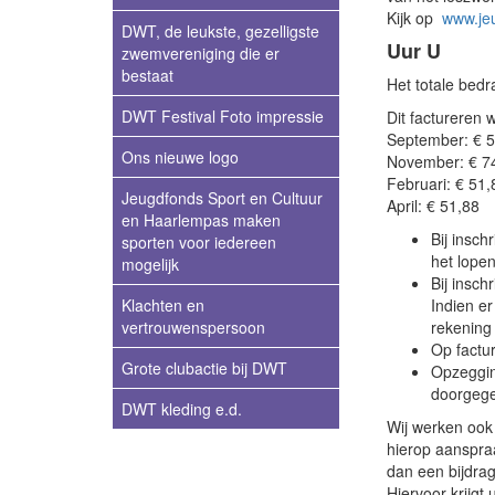
Kijk op
www.jeu
DWT, de leukste, gezelligste
Uur U
zwemvereniging die er
bestaat
Het totale bed
DWT Festival Foto impressie
Dit factureren wi
September: € 5
Ons nieuwe logo
November: € 74
Februari: € 51,
Jeugdfonds Sport en Cultuur
April: € 51,88
en Haarlempas maken
Bij insch
sporten voor iedereen
het lopen
mogelijk
Bij insch
Klachten en
Indien er
vertrouwenspersoon
rekening
Op factu
Grote clubactie bij DWT
Opzeggin
doorgege
DWT kleding e.d.
Wij werken oo
hierop aanspraa
dan een bijdrag
Hiervoor krijgt