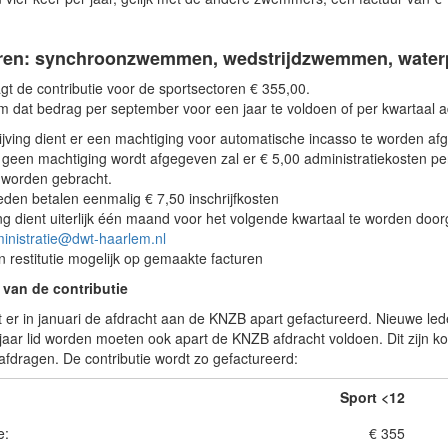
ren: synchroonzwemmen, wedstrijdzwemmen, water
gt de contributie voor de sportsectoren € 355,00.
m dat bedrag per september voor een jaar te voldoen of per kwartaal a
rijving dient er een machtiging voor automatische incasso te worden af
 geen machtiging wordt afgegeven zal er € 5,00 administratiekosten per
 worden gebracht.
eden betalen eenmalig € 7,50 inschrijfkosten
g dient uiterlijk één maand voor het volgende kwartaal te worden door
inistratie@dwt-haarlem.nl
n restitutie mogelijk op gemaakte facturen
 van de contributie
t er in januari de afdracht aan de KNZB apart gefactureerd. Nieuwe led
aar lid worden moeten ook apart de KNZB afdracht voldoen. Dit zijn kos
fdragen. De contributie wordt zo gefactureerd:
Sport <12
e:
€ 355