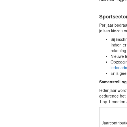
Sportsecto
Per jaar bedraa
je kan kiezen o
Bij insch
Indien er
rekening
Nieuwe l
Opzeggin
ledenadm
Er is gee
Samenstelling
Ieder jaar word
gedurende het j
1 op 1 moeten a
Jaarcontributi