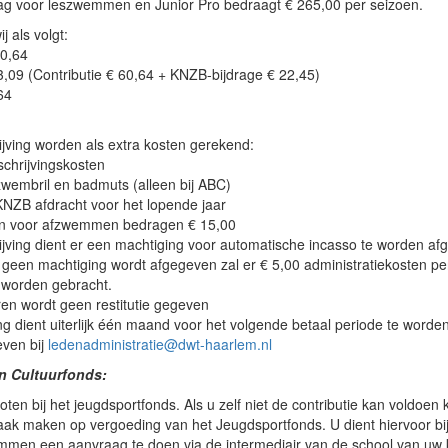
rag voor leszwemmen en Junior Pro bedraagt € 265,00 per seizoen.
j als volgt:
0,64
,09 (Contributie € 60,64 + KNZB-bijdrage € 22,45)
64
rijving worden als extra kosten gerekend:
schrijvingskosten
zwembril en badmuts (alleen bij ABC)
KNZB afdracht voor het lopende jaar
n voor afzwemmen bedragen € 15,00
rijving dient er een machtiging voor automatische incasso te worden af
 geen machtiging wordt afgegeven zal er € 5,00 administratiekosten per
 worden gebracht.
ren wordt geen restitutie gegeven
g dient uiterlijk één maand voor het volgende betaal periode te worde
ven bij
ledenadministratie@dwt-haarlem.nl
n Cultuurfonds:
loten bij het jeugdsportfonds. Als u zelf niet de contributie kan voldoen 
raak maken op vergoeding van het Jeugdsportfonds. U dient hiervoor b
mmen een aanvraag te doen via de intermediair van de school van uw 