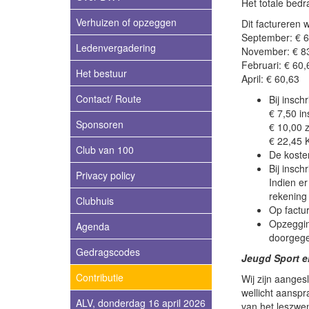
Het totale bed
Verhuizen of opzeggen
Dit factureren wi
September: € 6
Ledenvergadering
November: € 83
Februari: € 60,
Het bestuur
April: € 60,63
Contact/ Route
Bij insch
€ 7,50 in
Sponsoren
€ 10,00 
€ 22,45 
Club van 100
De koste
Bij insch
Privacy policy
Indien er
rekening
Clubhuis
Op factu
Opzeggin
Agenda
doorgege
Gedragscodes
Jeugd Sport e
Contributie
Wij zijn aanges
wellicht aansp
ALV, donderdag 16 april 2026
van het leszwe