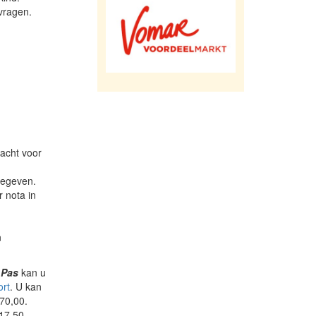
vragen.
racht voor
gegeven.
 nota in
n
 Pas
kan u
ort
. U kan
70,00.
 17,50.