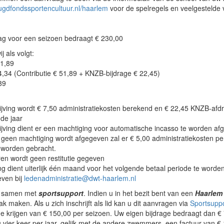
gdfondssportencultuur.nl/haarlem
voor de spelregels en veelgestelde 
rag voor een seizoen bedraagt € 230,00
j als volgt:
1,89
,34 (Contributie € 51,89 + KNZB-bijdrage € 22,45)
89
rijving wordt € 7,50 administratiekosten berekend en € 22,45 KNZB-afd
de jaar
rijving dient er een machtiging voor automatische incasso te worden af
 geen machtiging wordt afgegeven zal er € 5,00 administratiekosten per
 worden gebracht.
ren wordt geen restitutie gegeven
g dient uiterlijk één maand voor het volgende betaal periode te worde
ven bij
ledenadministratie@dwt-haarlem.nl
k samen met
sportsupport
. Indien u in het bezit bent van een
Haarlem
k maken. Als u zich inschrijft als lid kan u dit aanvragen via
Sportsupp
e krijgen van € 150,00 per seizoen. Uw eigen bijdrage bedraagt dan € 
 u vier keer per jaar, gelijk met de andere zwemmers, een factuur van €