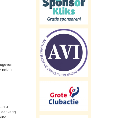
gegeven.
 nota in
n
kan u
ij aanvang
kind.