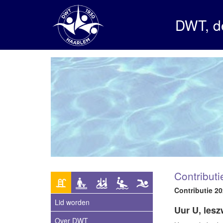
DWT, d
Contributi
Contributie 2
Lid worden
Uur U, les
Over DWT